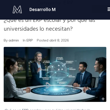
Categoría:
ERP
Desarrollo M
¿Qué es un ERP escolar y por qué las
universidades lo necesitan?
By
admin
In
ERP
Posted
abril 8, 2026